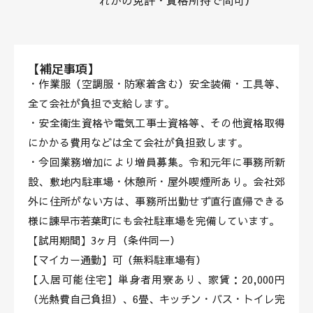
れかの免許・資格所持で尚可）
【補足事項】
・作業服（空調服・防寒着含む）安全装備・工具等、
全て会社が負担で支給します。
・安全衛生資格や電気工事士資格等、その他資格取得
にかかる費用などは全て会社が負担致します。
・今回業務増加により増員募集。令和元年に事務所新
設、敷地内駐車場・休憩所・屋外喫煙所あり。会社郊
外に住所がない方は、事務所出勤せず直行直帰できる
様に諫早市若葉町にも会社駐車場を完備しています。
【試用期間】3ヶ月（条件同一）
【マイカー通勤】可（無料駐車場有）
【入居可能住宅】単身者用寮あり、家賃：20,000円
（光熱費自己負担）、6畳、キッチン・バス・トイレ完