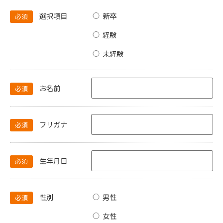
選択項目
新卒
必須
経験
未経験
お名前
必須
フリガナ
必須
生年月日
必須
性別
男性
必須
女性